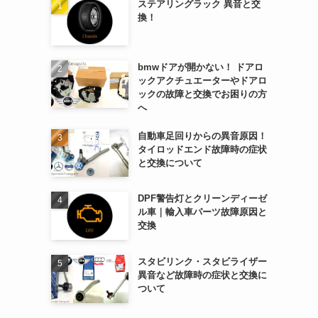
ステアリングラック 異音と交
換！
bmwドアが開かない！ ドアロ
ックアクチュエーターやドアロ
ックの故障と交換でお困りの方
へ
自動車足回りからの異音原因！
タイロッドエンド故障時の症状
と交換について
DPF警告灯とクリーンディーゼ
ル車｜輸入車パーツ故障原因と
交換
スタビリンク・スタビライザー
異音など故障時の症状と交換に
ついて